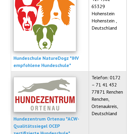
65329
Hohenstein
Hohenstein ,
Deutschland
Hundeschule NatureDogz *IHV
empfohlene Hundeschule*
Telefon: 0172
– 71 41 432
77871 Renchen
Renchen,
Ortenaukreis,
Deutschland
Hundezentrum Ortenau *ACW-
Qualitätssiegel OCEP
zertifizierte Hundeschule*