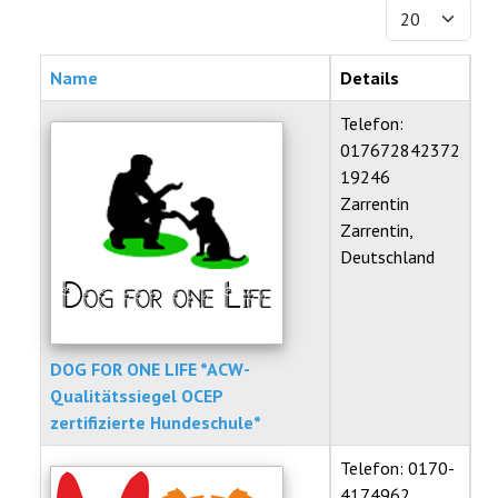
Anzeige #
Ausstellung
Name
Details
Ratgeber
Telefon:
Service
017672842372
19246
Termine
Zarrentin
Zarrentin,
Neues
Deutschland
DOG FOR ONE LIFE *ACW-
Qualitätssiegel OCEP
zertifizierte Hundeschule*
Telefon: 0170-
4174962