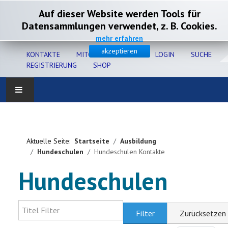
Auf dieser Website werden Tools für
Datensammlungen verwendet, z. B. Cookies.
mehr erfahren
akzeptieren
KONTAKTE
MITGLIEDERSERVICE
LOGIN
SUCHE
REGISTRIERUNG
SHOP
Home
Verband
Aktuelle Seite:
Startseite
Ausbildung
Hundeschulen
Hundeschulen Kontakte
Gesundheit
Hundeschulen
Zucht
Titel Filter
Filter
Zurücksetzen
Ausbildung