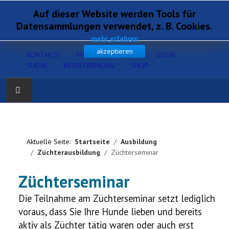
Auf dieser Website werden Tools für
Datensammlungen verwendet, z. B. Cookies.
mehr erfahren
akzeptieren
KONTAKTE
MITGLIEDERSERVICE
LOGIN
SUCHE
REGISTRIERUNG
SHOP
Home
Verband
Aktuelle Seite:
Startseite
Ausbildung
Züchterausbildung
Züchterseminar
Gesundheit
Züchterseminar
Zucht
Die Teilnahme am Züchterseminar setzt lediglich
voraus, dass Sie Ihre Hunde lieben und bereits
Ausbildung
aktiv als Züchter tätig waren oder auch erst