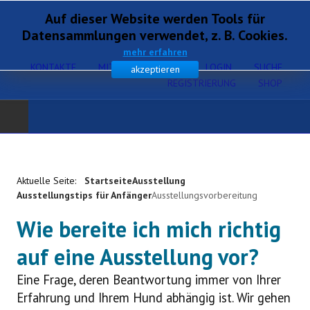
Auf dieser Website werden Tools für
Datensammlungen verwendet, z. B. Cookies.
mehr erfahren
KONTAKTE
MITGLIEDERSERVICE
LOGIN
SUCHE
akzeptieren
REGISTRIERUNG
SHOP
Home
Aktuelle Seite:
Startseite
Ausstellung
Verband
Ausstellungstips für Anfänger
Ausstellungsvorbereitung
Gesundheit
Wie bereite ich mich richtig
auf eine Ausstellung vor?
Zucht
Eine Frage, deren Beantwortung immer von Ihrer
Ausbildung
Erfahrung und Ihrem Hund abhängig ist. Wir gehen