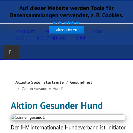
Auf dieser Website werden Tools für
Datensammlungen verwendet, z. B. Cookies.
mehr erfahren
akzeptieren
KONTAKTE
MITGLIEDERSERVICE
LOGIN
SUCHE
REGISTRIERUNG
SHOP
Home
Verband
Aktuelle Seite:
Startseite
Gesundheit
"Aktion Gesunder Hund"
Gesundheit
Aktion Gesunder Hund
Zucht
Ausbildung
Der IHV Internationale Hundeverband ist Initiator