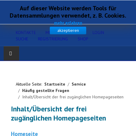
Auf dieser Website werden Tools für
Datensammlungen verwendet, z. B. Cookies.
mehr erfahren
akzeptieren
KONTAKTE
MITGLIEDERSERVICE
LOGIN
SUCHE
REGISTRIERUNG
SHOP
Home
Downloads
Aktuelle Seite:
Startseite
Service
Häufig gestellte Fragen
Inhalt/Übersicht der frei zugänglichen Homepageseiten
Datei-Upload
Inhalt/Übersicht der frei
zugänglichen Homepageseiten
Homeseite