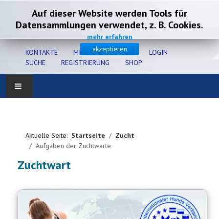
Auf dieser Website werden Tools für
Datensammlungen verwendet, z. B. Cookies.
mehr erfahren
akzeptieren
KONTAKTE
MITGLIEDERSERVICE
LOGIN
SUCHE
REGISTRIERUNG
SHOP
Home
Verband
Aktuelle Seite:
Startseite
Zucht
Aufgaben der Zuchtwarte
Gesundheit
Zuchtwart
Zucht
Ausbildung