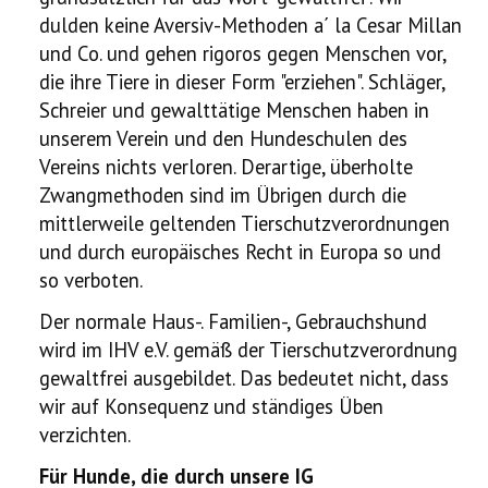
dulden keine Aversiv-Methoden a´ la Cesar Millan
Ausstellung
und Co. und gehen rigoros gegen Menschen vor,
die ihre Tiere in dieser Form "erziehen". Schläger,
Ratgeber
Schreier und gewalttätige Menschen haben in
unserem Verein und den Hundeschulen des
Service
Vereins nichts verloren. Derartige, überholte
Termine
Zwangmethoden sind im Übrigen durch die
mittlerweile geltenden Tierschutzverordnungen
Neues
und durch europäisches Recht in Europa so und
so verboten.
Der normale Haus-. Familien-, Gebrauchshund
wird im IHV e.V. gemäß der Tierschutzverordnung
gewaltfrei ausgebildet. Das bedeutet nicht, dass
wir auf Konsequenz und ständiges Üben
verzichten.
Für Hunde, die durch unsere IG