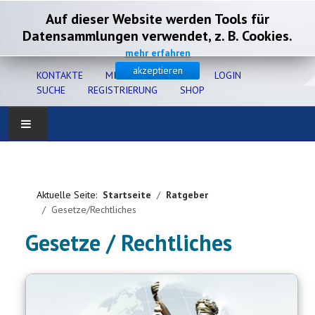
Auf dieser Website werden Tools für
Datensammlungen verwendet, z. B. Cookies.
mehr erfahren
akzeptieren
KONTAKTE
MITGLIEDERSERVICE
LOGIN
SUCHE
REGISTRIERUNG
SHOP
Home
Verband
Aktuelle Seite:
Startseite
Ratgeber
Gesetze/Rechtliches
Gesundheit
Gesetze / Rechtliches
Zucht
Ausbildung