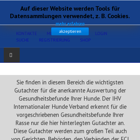
Auf dieser Website werden Tools für
Datensammlungen verwendet, z. B. Cookies.
mehr erfahren
akzeptieren
KONTAKTE
MITGLIEDERSERVICE
LOGIN
SUCHE
REGISTRIERUNG
SHOP
Home
Sie finden in diesem Bereich die wichtigsten
Verband
Gutachter für die anerkannte Auswertung der
Gesundheitsbefunde Ihrer Hunde. Der IHV
Gesundheit
Internationaler Hunde Verband erkennt für die
vorgeschriebenen Gesundheitsbefunde Ihrer
Zucht
Rasse nur die hier hinterlegten Gutachter an.
Diese Gutachter werden zum großen Teil auch
Ausbildung
von Gerichten, Behörden, den Verbänden der FCI